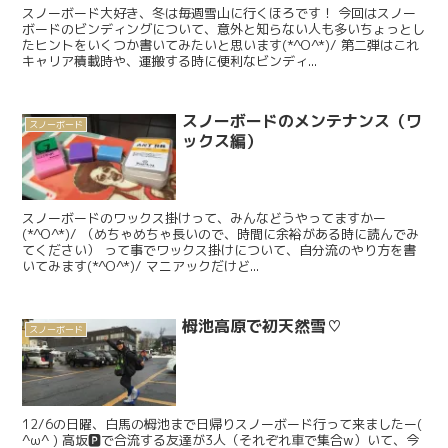
スノーボード大好き、冬は毎週雪山に行くほろです！ 今回はスノー
ボードのビンディングについて、意外と知らない人も多いちょっとし
たヒントをいくつか書いてみたいと思います(*^O^*)/ 第二弾はこれ
キャリア積載時や、運搬する時に便利なビンディ...
スノーボードのメンテナンス（ワ
スノーボード
ックス編）
スノーボードのワックス掛けって、みんなどうやってますかー
(*^O^*)/ （めちゃめちゃ長いので、時間に余裕がある時に読んでみ
てください） って事でワックス掛けについて、自分流のやり方を書
いてみます(*^O^*)/ マニアックだけど...
栂池高原で初天然雪♡
スノーボード
12/6の日曜、白馬の栂池まで日帰りスノーボード行って来ましたー(
^ω^ ) 高坂🅿️で合流する友達が3人（それぞれ車で集合w）いて、今