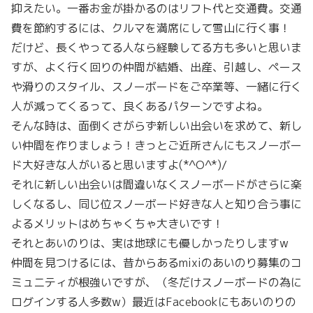
抑えたい。一番お金が掛かるのはリフト代と交通費。交通
費を節約するには、クルマを満席にして雪山に行く事！
だけど、長くやってる人なら経験してる方も多いと思いま
すが、よく行く回りの仲間が結婚、出産、引越し、ペース
や滑りのスタイル、スノーボードをご卒業等、一緒に行く
人が減ってくるって、良くあるパターンですよね。
そんな時は、面倒くさがらず新しい出会いを求めて、新し
い仲間を作りましょう！きっとご近所さんにもスノーボー
ド大好きな人がいると思いますよ(*^O^*)/
それに新しい出会いは間違いなくスノーボードがさらに楽
しくなるし、同じ位スノーボード好きな人と知り合う事に
よるメリットはめちゃくちゃ大きいです！
それとあいのりは、実は地球にも優しかったりしますw
仲間を見つけるには、昔からあるmixiのあいのり募集のコ
ミュニティが根強いですが、（冬だけスノーボードの為に
ログインする人多数w）最近はFacebookにもあいのりの