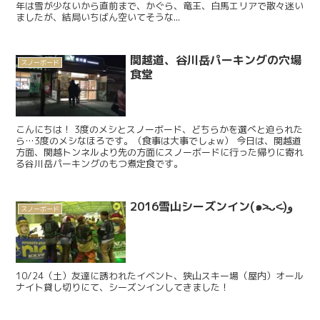
年は雪が少ないから直前まで、かぐら、竜王、白馬エリアで散々迷い
ましたが、結局いちばん空いてそうな...
関越道、谷川岳パーキングの穴場
スノーボード
食堂
こんにちは！ 3度のメシとスノーボード、どちらかを選べと迫られた
ら…3度のメシなほろです。（食事は大事でしょw） 今日は、関越道
方面、関越トンネルより先の方面にスノーボードに行った帰りに寄れ
る谷川岳パーキングのもつ煮定食です。
2016雪山シーズンイン(๑˃̵ᴗ˂̵)و
スノーボード
10/24（土）友達に誘われたイベント、狭山スキー場（屋内）オール
ナイト貸し切りにて、シーズンインしてきました！