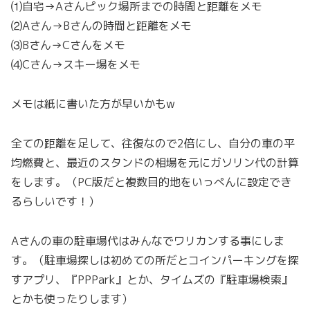
⑴自宅→Aさんピック場所までの時間と距離をメモ
⑵Aさん→Bさんの時間と距離をメモ
⑶Bさん→Cさんをメモ
⑷Cさん→スキー場をメモ
メモは紙に書いた方が早いかもw
全ての距離を足して、往復なので2倍にし、自分の車の平
均燃費と、最近のスタンドの相場を元にガソリン代の計算
をします。（PC版だと複数目的地をいっぺんに設定でき
るらしいです！）
Aさんの車の駐車場代はみんなでワリカンする事にしま
す。（駐車場探しは初めての所だとコインパーキングを探
すアプリ、『PPPark』とか、タイムズの『駐車場検索』
とかも使ったりします）