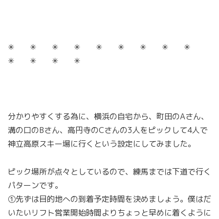
✳︎ ✳︎ ✳︎ ✳︎ ✳︎ ✳︎ ✳︎ ✳︎ ✳︎
✳︎ ✳︎ ✳︎ ✳︎
分かりやすくする為に、横浜の自宅から、町田のAさん、
溝の口のBさん、高円寺のCさんの3人をピックして4人で
神立高原スキー場に行くという設定にしてみました。
ピック場所が点々としているので、練馬までは下道で行く
パターンです。
①先ずは目的地への到着予定時間を決めましょう。僕はだ
いたいリフト営業開始時間よりちょっと早めに着くように