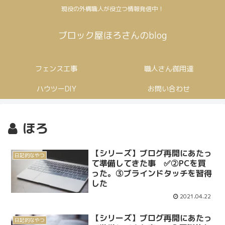
現役の外構職人が役立つ情報発信中！
ブロック屋ほろさんのblog
フェンス工事
職人さん御用達
ハウツーDIY
お問い合わせ
ほろ
【シリーズ】ブログ再開にあたっ
日記的なやつ
て準備してきた事 ✅②PCを買
った。③ブラインドタッチを習得
した
2021.04.22
【シリーズ】ブログ再開にあたっ
日記的なやつ