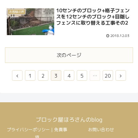
10センチのブロック+格子フェン
お客様の声
スを12センチのブロック+目隠し
フェンスに取り替える工事その2
2018.12.03
次のページ
1
2
3
4
5
…
20
ブロック屋ほろさんのblog
プライバシーポリシー｜免責事
お問い合わせ
項