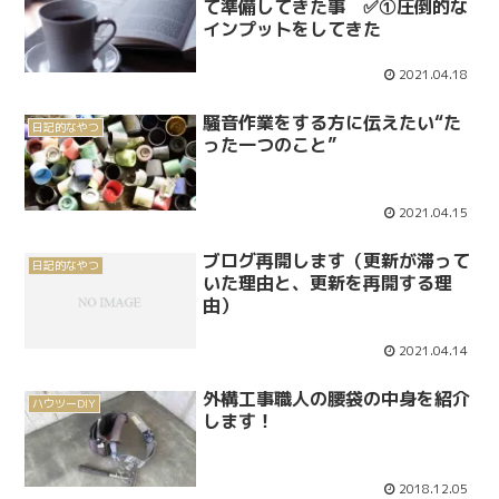
て準備してきた事 ✅①圧倒的な
インプットをしてきた
2021.04.18
騒音作業をする方に伝えたい“た
日記的なやつ
った一つのこと”
2021.04.15
ブログ再開します（更新が滞って
日記的なやつ
いた理由と、更新を再開する理
由）
2021.04.14
外構工事職人の腰袋の中身を紹介
ハウツーDIY
します！
2018.12.05