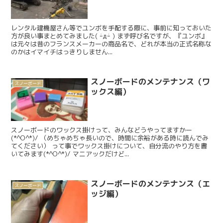
レンタル建機屋さん等でユンボを手配する際に、事前に知っておいた
方が良い事まとめてみました( ｰ̀дｰ́ ) まず呼び名ですが、『ユンボ』
は元々は昔のフランスメーカーの商品名で、どれが本当の正式名称な
のかはイマイチはっきりしません...
スノーボードのメンテナンス（ワ
スノーボード
ックス編）
スノーボードのワックス掛けって、みんなどうやってますかー
(*^O^*)/ （めちゃめちゃ長いので、時間に余裕がある時に読んでみ
てください） って事でワックス掛けについて、自分流のやり方を書
いてみます(*^O^*)/ マニアックだけど...
スノーボードのメンテナンス（エ
スノーボード
ッジ編）