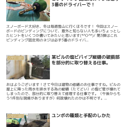
3番のドライバーで！
スノーボード大好き、冬は毎週雪山に行くほろです！ 今回はスノー
ボードのビンディングについて、意外と知らない人も多いちょっとし
たヒントをいくつか書いてみたいと思います(*^O^*)/ 第3弾はこれ
ビンディング固定用のネジは必ず3番のドライバ...
某ビルの塩ビパイプ縦樋の破損部
ハウツーDIY
を部分的に取り替える仕事。
おはようございます！さて今日は建物の修繕のお仕事ですね。ビルの
屋上に降った雨水を排水する為の縦樋（たてどい）の塩ビ管が壊れて
しまったので、部分的に取り替えて修理する仕事です。（午後からも
う1件別な現場がありますが）何故壊れたのかは不明です。...
ユンボの種類と手配のしかた
ハウツーDIY