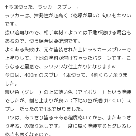
↑今回使った、ラッカースプレー。
ラッカーは、揮発性が超高く（乾燥が早い）匂いもキツい
です。
強い溶剤なので、相手素材によっては下地が溶ける場合も
あるので、使う場合は要確認です。
よくある失敗は、元々塗装された上にラッカースプレーで
上塗りして、下地の塗料が溶けちゃったパターンです。こ
うなると最悪で、シワシワな仕上がりになりますw
今日は、400mlのスプレー1本使って、4割くらい余りま
した。
濃い色（グレー）の上に薄い色（アイボリー）という塗装
でしたが、割と止まりが良い（下地の色が透けにくい）ス
プレーだったので1本で足りました。
コツは、あっさり塗る→ある程度乾いてから、またあっさ
り塗る、の繰り返しです。一度に厚く塗装するとダレるし
乾きも悪くなるので。