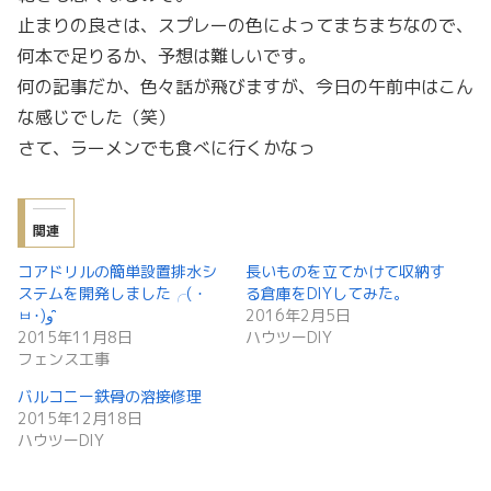
止まりの良さは、スプレーの色によってまちまちなので、
何本で足りるか、予想は難しいです。
何の記事だか、色々話が飛びますが、今日の午前中はこん
な感じでした（笑）
さて、ラーメンでも食べに行くかなっ
関連
コアドリルの簡単設置排水シ
長いものを立てかけて収納す
ステムを開発しました╭( ･
る倉庫をDIYしてみた。
ㅂ･)و ̑̑
2016年2月5日
2015年11月8日
ハウツーDIY
フェンス工事
バルコニー鉄骨の溶接修理
2015年12月18日
ハウツーDIY