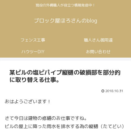
現役の外構職人が役立つ情報発信中！
ブロック屋ほろさんのblog
フェンス工事
職人さん御用達
ハウツーDIY
お問い合わせ
某ビルの塩ビパイプ縦樋の破損部を部分的
に取り替える仕事。
2018.10.31
おはようございます！
さて今日は建物の修繕のお仕事ですね。
ビルの屋上に降った雨水を排水する為の縦樋（たてどい）