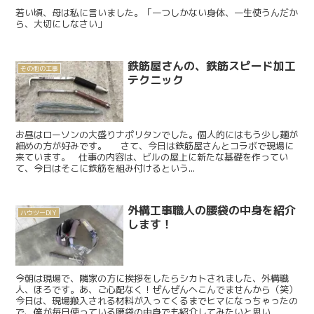
若い頃、母は私に言いました。「一つしかない身体、一生使うんだか
ら、大切にしなさい」
鉄筋屋さんの、鉄筋スピード加工
その他の工事
テクニック
お昼はローソンの大盛りナポリタンでした。個人的にはもう少し麺が
細めの方が好みです。 さて、今日は鉄筋屋さんとコラボで現場に
来ています。 仕事の内容は、ビルの屋上に新たな基礎を作ってい
て、今日はそこに鉄筋を組み付けるという...
外構工事職人の腰袋の中身を紹介
ハウツーDIY
します！
今朝は現場で、隣家の方に挨拶をしたらシカトされました、外構職
人、ほろです。あ、ご心配なく！ぜんぜんへこんでませんから（笑）
今日は、現場搬入される材料が入ってくるまでヒマになっちゃったの
で、僕が毎日使っている腰袋の中身でも紹介してみたいと思い...