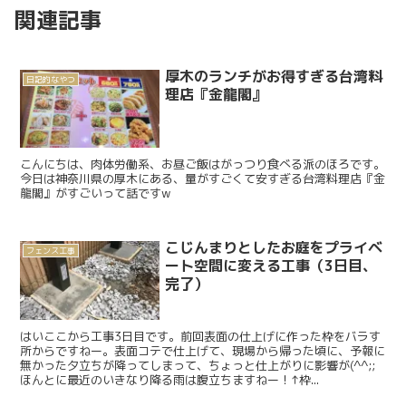
関連記事
厚木のランチがお得すぎる台湾料
日記的なやつ
理店『金龍閣』
こんにちは、肉体労働系、お昼ご飯はがっつり食べる派のほろです。
今日は神奈川県の厚木にある、量がすごくて安すぎる台湾料理店『金
龍閣』がすごいって話ですw
こじんまりとしたお庭をプライベ
フェンス工事
ート空間に変える工事（3日目、
完了）
はいここから工事3日目です。前回表面の仕上げに作った枠をバラす
所からですねー。表面コテで仕上げて、現場から帰った頃に、予報に
無かった夕立ちが降ってしまって、ちょっと仕上がりに影響が(^^;;
ほんとに最近のいきなり降る雨は腹立ちますねー！↑枠...