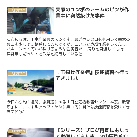
実家のユンボのアームのピンが作
日記的なやつ
業中に突然抜けた事件
こんにちは、土木作業員のほろです。最近休みの日を利用して実家の
裏山を少しずつ整備してるんですが、ユンボで造成作業をしてたら、
パキーンって何かが弾けるような金属音が… 周りを見渡しても特に
異常無しだったので作業を続行していると…...
『玉掛け作業者』技能講習へ行っ
日記的なやつ
てきました
今日から約１週間、淵野辺にある「日立建機教習センタ 神奈川教習
所」にて、スキルアップのために集中的に新たな技能講習を受けてき
ます(^^)/
【シリーズ】ブログ再開にあたっ
日記的なやつ
て準備してきた事 ✅①圧倒的な