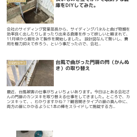
ハウツーDIY
庫をDIYしてみた。
会社のサイディング営業部長から、サイディングパネルと曲げ物類を
効率良く出したりしまったり出来る倉庫を作って欲しいと頼まれて、
11月頃から暇をみて製作を開始しました。 設計図なんて無いし、費
用を極力抑えて作ろう、という事だったので、会社...
台風で曲がった門扉の閂（かんぬ
日記的なやつ
き）の取り替え
最近、台風被害の仕事がちょいちょいあります。今日はとある会社さ
んの門扉のカンヌキを取り替える仕事をしてきました。ところで、カ
ンヌキって、、わかりますかね？？観音開きタイプの扉の真ん中に、
両方の扉にかかるように1本の棒をスライドして施錠する方...