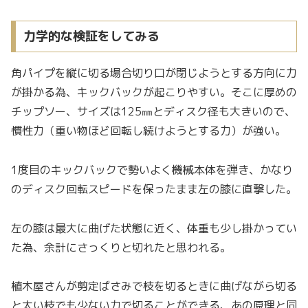
力学的な検証をしてみる
角パイプを縦に切る場合切り口が閉じようとする方向に力
が掛かる為、キックバックが起こりやすい。そこに厚めの
チップソー、サイズは125㎜とディスク径も大きいので、
慣性力（重い物ほど回転し続けようとする力）が強い。
1度目のキックバックで勢いよく機械本体を弾き、かなり
のディスク回転スピードを保ったまま左の膝に直撃した。
左の膝は最大に曲げた状態に近く、体重も少し掛かってい
た為、余計にさっくりと切れたと思われる。
植木屋さんが剪定ばさみで枝を切るときに曲げながら切る
と太い枝でも少ない力で切ることができる、あの原理と同